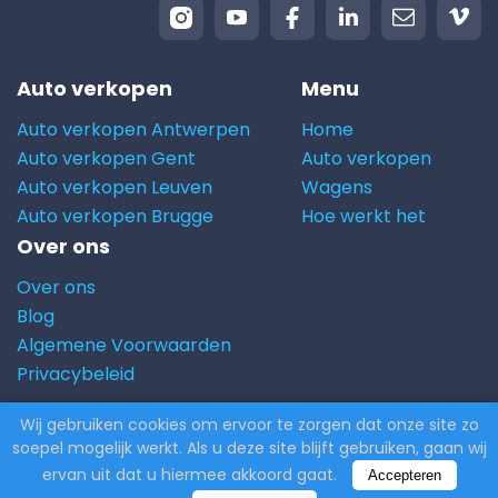
Auto verkopen
Menu
Auto verkopen Antwerpen
Home
Auto verkopen Gent
Auto verkopen
Auto verkopen Leuven
Wagens
Auto verkopen Brugge
Hoe werkt het
Over ons
Over ons
Blog
Algemene Voorwaarden
Privacybeleid
Wij gebruiken cookies om ervoor te zorgen dat onze site zo
© 2026 Carito.com. | Alle rechten voorbehouden |
soepel mogelijk werkt. Als u deze site blijft gebruiken, gaan wij
Powered by
CodiCo.io
ervan uit dat u hiermee akkoord gaat.
Accepteren