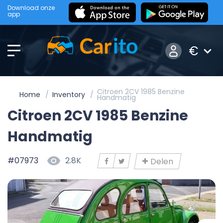
Download onze
app
€
Citroen 2CV 1985 Benzine
Home
Inventory
Handmatig
Citroen 2CV 1985 Benzine
Handmatig
#07973
2.8K
Delen