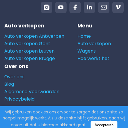
Auto verkopen
Menu
Auto verkopen Antwerpen
Home
Auto verkopen Gent
Auto verkopen
Auto verkopen Leuven
Wagens
Auto verkopen Brugge
Hoe werkt het
Over ons
Over ons
Blog
Algemene Voorwaarden
Privacybeleid
Wij gebruiken cookies om ervoor te zorgen dat onze site zo
© 2026 Carito.com. | Alle rechten voorbehouden |
soepel mogelijk werkt. Als u deze site blijft gebruiken, gaan wij
Powered by
CodiCo.io
ervan uit dat u hiermee akkoord gaat.
Accepteren