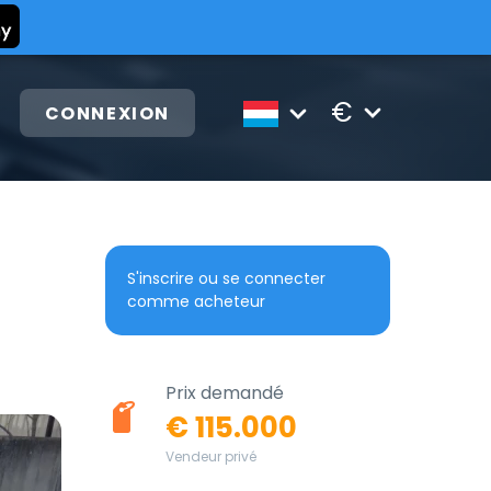
€
CONNEXION
S'inscrire ou se connecter
comme acheteur
Prix demandé
€ 115.000
Vendeur privé