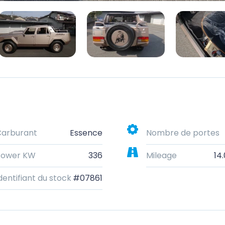
Carburant
Essence
Nombre de portes
Power KW
336
Mileage
14
dentifiant du stock
#07861