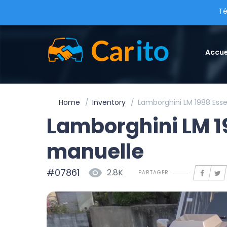
Té
Accue
Home
Inventory
Lamborghini LM 1988 Ess
Lamborghini LM 1
manuelle
#07861
2.8K
PARTAGER