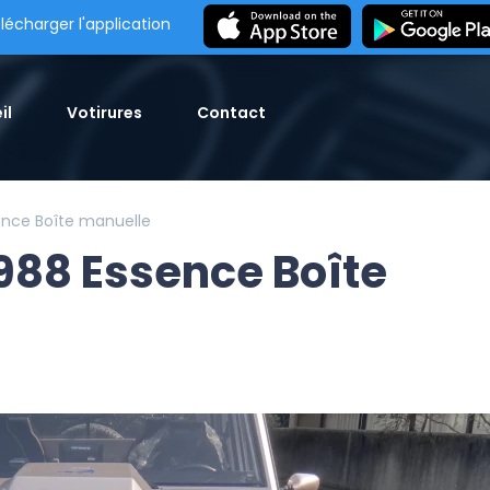
lécharger l'application
il
Votirures
Contact
ence Boîte manuelle
988 Essence Boîte