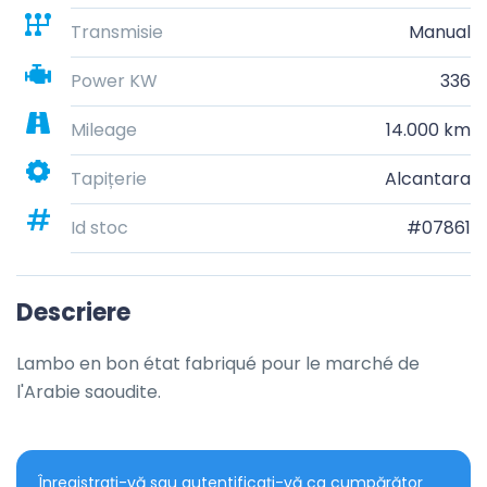
Transmisie
Manual
Power KW
336
Mileage
14.000 km
Tapițerie
Alcantara
Id stoc
#07861
Descriere
Lambo en bon état fabriqué pour le marché de 
l'Arabie saoudite.
Înregistrați-vă sau autentificați-vă ca cumpărător