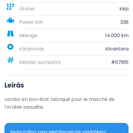
Átvitel
Kézi
Power KW
336
Mileage
14.000 km
Kárpitozás
Alcantara
Készlet azonosító
#07861
Leírás
Lambo en bon état fabriqué pour le marché de 
l'Arabie saoudite.
Regisztráljon vagy jelentkezzen be vásárlóként