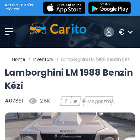
Az alkalmazás
letöltése
€
Home
Inventory
Lamborghini LM 1988 Benzin Kézi
Lamborghini LM 1988 Benzin
Kézi
#07861
2.8K
Megosztás