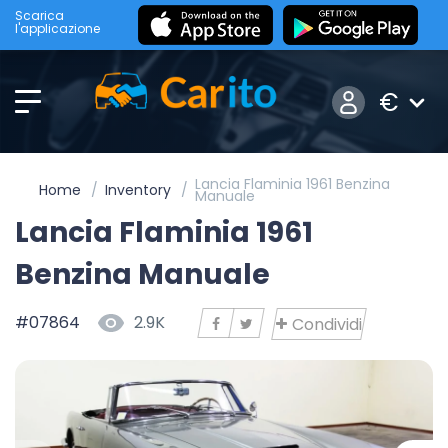
Scarica
l'applicazione
€
Lancia Flaminia 1961 Benzina
Home
Inventory
Manuale
Lancia Flaminia 1961
Benzina Manuale
#07864
2.9K
Condividi