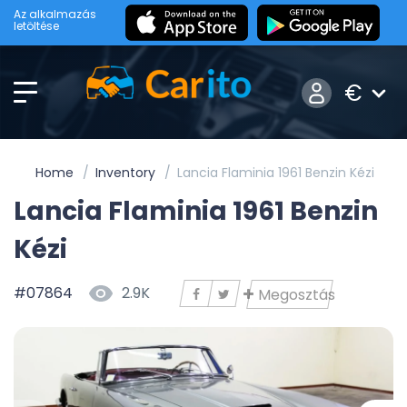
Az alkalmazás
letöltése
€
Home
Inventory
Lancia Flaminia 1961 Benzin Kézi
Lancia Flaminia 1961 Benzin
Kézi
#07864
2.9K
Megosztás