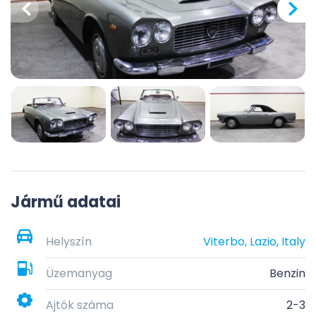
Jármű adatai
Helyszín
Viterbo, Lazio, Italy
Üzemanyag
Benzin
Ajtók száma
2-3