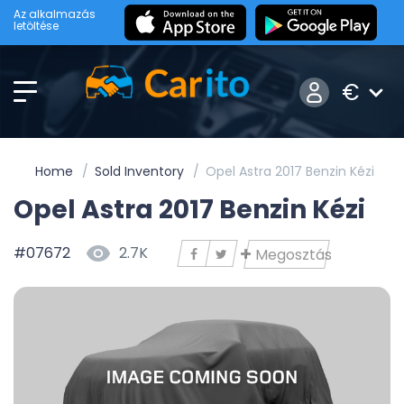
Az alkalmazás
letöltése
€
Home
Sold Inventory
Opel Astra 2017 Benzin Kézi
Opel Astra 2017 Benzin Kézi
#07672
2.7K
Megosztás