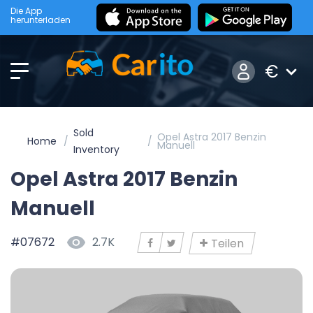
Die App
herunterladen
€
Sold
Opel Astra 2017 Benzin
Home
Manuell
Inventory
Opel Astra 2017 Benzin
Manuell
#07672
2.7K
Teilen