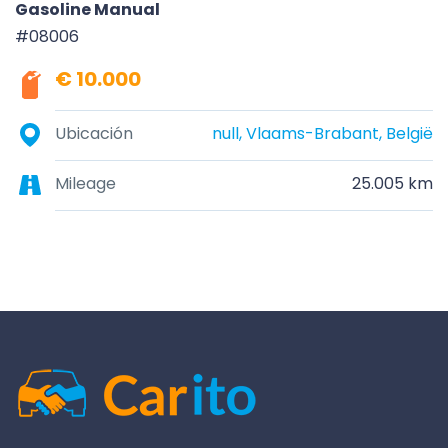
Gasoline Manual
#08006
€ 10.000
Ubicación
null, Vlaams-Brabant, België
Mileage
25.005 km