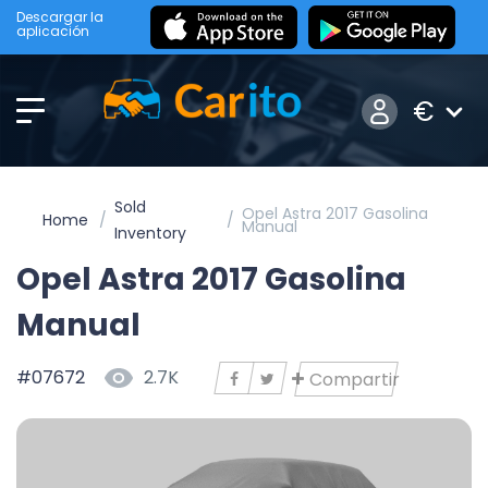
Descargar la
aplicación
€
Sold
Opel Astra 2017 Gasolina
Home
Manual
Inventory
Opel Astra 2017 Gasolina
Manual
#07672
2.7K
Compartir