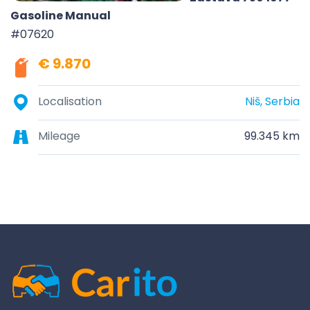
Gasoline Manual
#07620
€ 9.870
Localisation
Niš, Serbia
Mileage
99.345 km