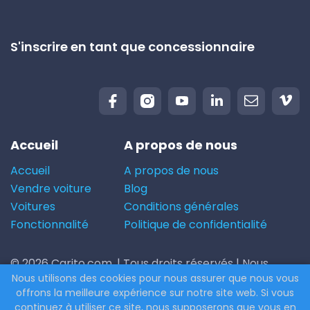
S'inscrire en tant que concessionnaire
Accueil
A propos de nous
Accueil
A propos de nous
Vendre voiture
Blog
Voitures
Conditions générales
Fonctionnalité
Politique de confidentialité
© 2026 Carito.com. | Tous droits réservés | Nous
Nous utilisons des cookies pour nous assurer que nous vous
achetons votre voiture au meilleur prix ! | Powered
offrons la meilleure expérience sur notre site web. Si vous
by
CodiCo.io
continuez à utiliser ce site, nous supposerons que vous en