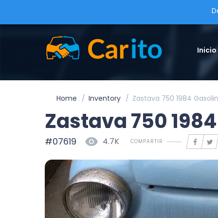
D
Inicio
Home
Inventory
Zastava 750 1984 Gasoli
Zastava 750 1984
#07619
4.7K
COMPARTIR