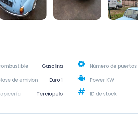
Combustible
Gasolina
Número de puertas
lase de emisión
Euro 1
Power KW
apicería
Terciopelo
ID de stock