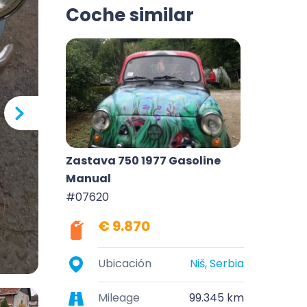
Coche similar
Zastava 750 1977 Gasoline
Manual
#07620
€ 9.870
Ubicación
Niš, Serbia
Mileage
99.345 km