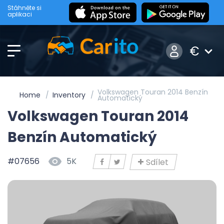
Stáhněte si
aplikaci
€
Volkswagen Touran 2014 Benzín
Home
Inventory
Automatický
Volkswagen Touran 2014
Benzín Automatický
#07656
5K
Sdílet