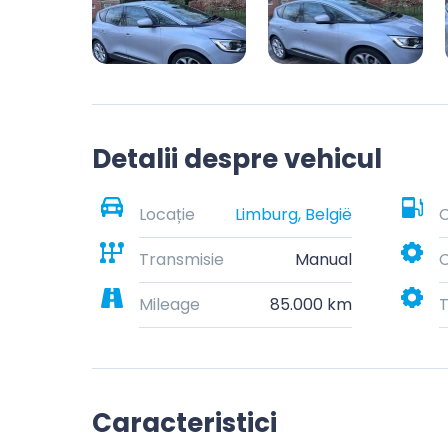
Detalii despre vehicul
Locație
Limburg, België
C
Transmisie
Manual
C
Mileage
85.000 km
T
Caracteristici