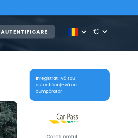
€
AUTENTIFICARE
Înregistrați-vă sau
autentificați-vă ca
cumpărător
Cereți prețul