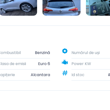
ombustibil
Benzină
Numărul de uși
lasa de emisii
Euro 6
Power KW
apițerie
Alcantara
Id stoc