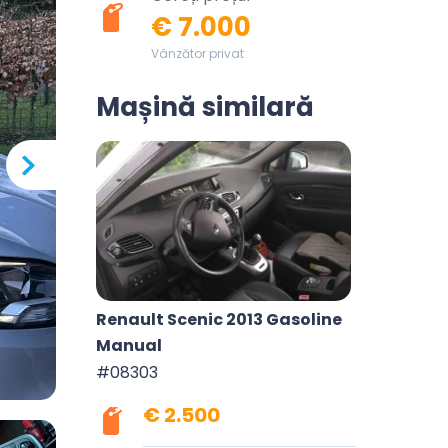
€ 7.000
Vânzător privat
Mașină similară
Renault Scenic 2013 Gasoline
Manual
#08303
€ 2.500