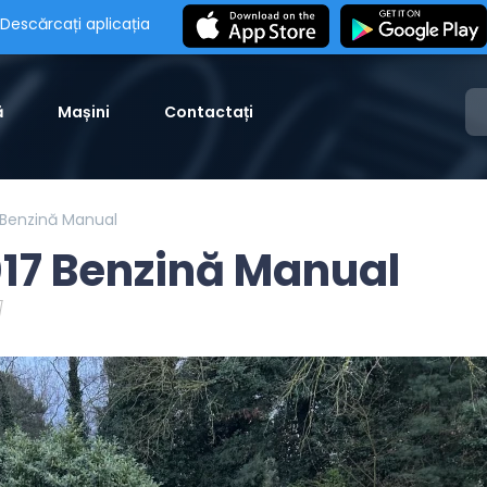
Descărcați aplicația
ă
Mașini
Contactați
 Benzină Manual
017 Benzină Manual