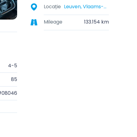
Locație
Leuven, Vlaams-Brabant, België
Mileage
133.154 km
4-5
85
#08046