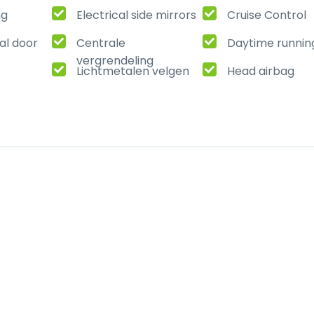
ng
Electrical side mirrors
Cruise Control
al door
Centrale
Daytime running
vergrendeling
Lichtmetalen velgen
Head airbag