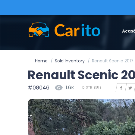
Acas
Home
Sold Inventory
Renault Scenic 2017
Renault Scenic 2
#08046
1.6K
DISTRIBUIE