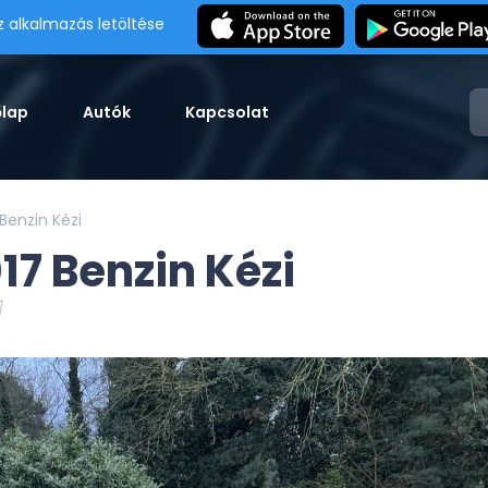
z alkalmazás letöltése
őlap
Autók
Kapcsolat
Benzin Kézi
17 Benzin Kézi