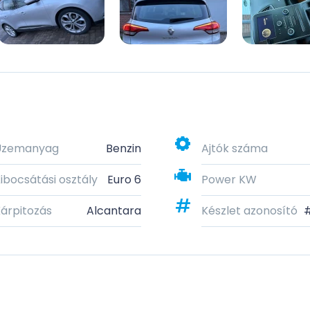
Üzemanyag
Benzin
Ajtók száma
ibocsátási osztály
Euro 6
Power KW
árpitozás
Alcantara
Készlet azonosító