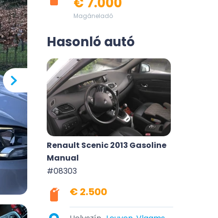
€ 7.000
Magáneladó
Hasonló autó
Renault Scenic 2013 Gasoline
Manual
#08303
€ 2.500