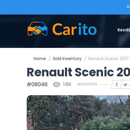
A
Kezd
Home
Sold Inventory
Renault Scenic 2017 
Renault Scenic 20
#08046
1.6K
MEGOSZTÁS