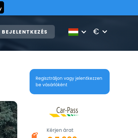
€
BEJELENTKEZÉS
Regisztráljon vagy jelentkezzen
be vásárlóként
Kérjen árat