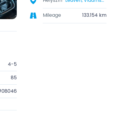
Helyszín
Leuven, Vlaams-Brabant, België
Mileage
133.154 km
4-5
85
#08046