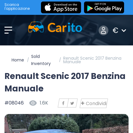
Scarica
l'applicazione
€
Sold
Renault Scenic 2017 Benzina
Home
Manuale
Inventory
Renault Scenic 2017 Benzina
Manuale
#08046
1.6K
Condividi