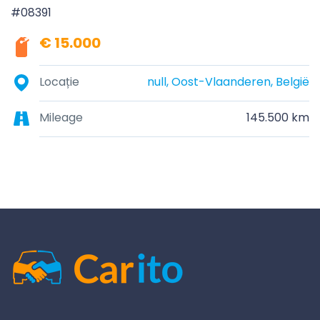
#08391
€ 15.000
Locație
null, Oost-Vlaanderen, België
Mileage
145.500 km