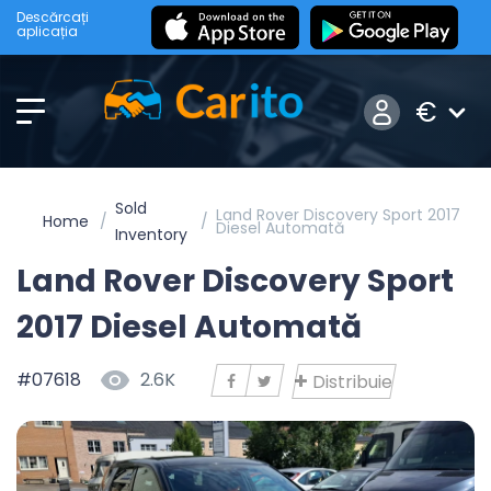
Descărcați
aplicația
€
Sold
Land Rover Discovery Sport 2017
Home
Diesel Automată
Inventory
Land Rover Discovery Sport
2017 Diesel Automată
#07618
2.6K
Distribuie