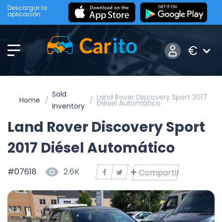
Descargar la
aplicación
€
Sold
Land Rover Discovery Sport 2017
Home
Diésel Automático
Inventory
Land Rover Discovery Sport
2017 Diésel Automático
#07618
2.6K
Compartir