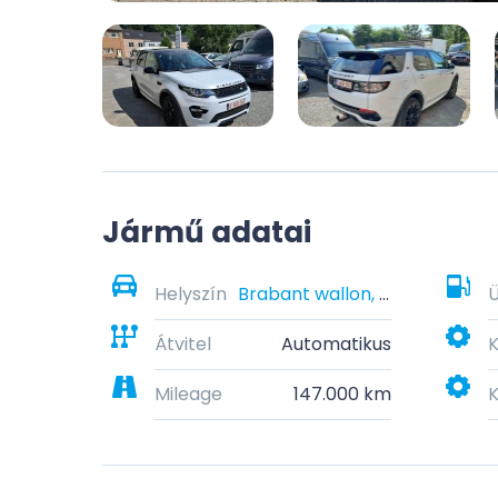
Jármű adatai
Helyszín
Brabant wallon, Belgique
Átvitel
Automatikus
K
Mileage
147.000 km
K