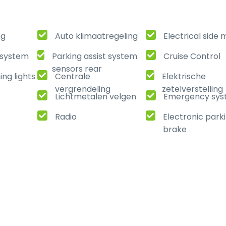
ng
Auto klimaatregeling
Electrical side 
t system
Parking assist system
Cruise Control
sensors rear
ng lights
Centrale
Elektrische
vergrendeling
zetelverstelling
Lichtmetalen velgen
Emergency sy
Radio
Electronic park
brake