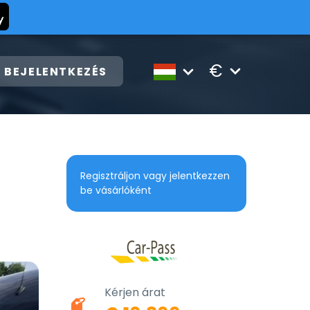
€
BEJELENTKEZÉS
Regisztráljon vagy jelentkezzen
be vásárlóként
Kérjen árat