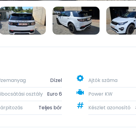
Üzemanyag
Dízel
Ajtók száma
ibocsátási osztály
Euro 6
Power KW
árpitozás
Teljes bőr
Készlet azonosító