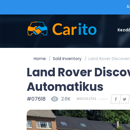
A
Kezd
Home
Sold Inventory
Land Rover Discover
Land Rover Discov
Automatikus
#07618
2.6K
MEGOSZTÁS