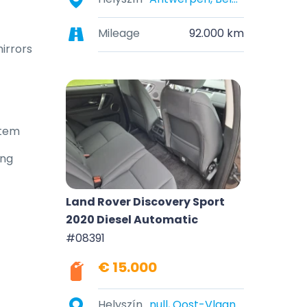
Mileage
92.000 km
mirrors
stem
ing
Land Rover Discovery Sport
2020 Diesel Automatic
#08391
€ 15.000
Helyszín
null, Oost-Vlaanderen, België