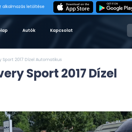
z alkalmazás letöltése
őlap
Autók
Kapcsolat
y Sport 2017 Dízel Automatikus
ery Sport 2017 Dízel