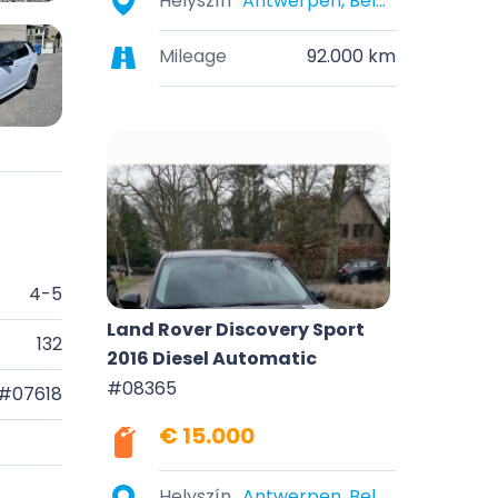
Helyszín
Antwerpen, België
Mileage
92.000 km
4-5
Land Rover Discovery Sport
132
2016 Diesel Automatic
#08365
#07618
€ 15.000
Helyszín
Antwerpen, België