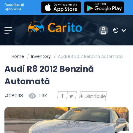
Descărcați
aplicația
€
Home
Inventory
Audi R8 2012 Benzină Automată
Audi R8 2012 Benzină
Automată
#08098
1.9K
Distribuie