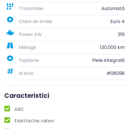
Transmisie
Automată
Clasa de emisii
Euro 4
Power KW
316
Mileage
130.000 km
Tapițerie
Piele integrală
Id stoc
#08098
Caracteristici
ABC
Elektrische ruiten