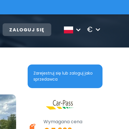
€
ZALOGUJ SIĘ
Zarejestruj się lub zaloguj jako
sprzedawca
Wymagana cena