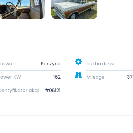
aliwo
Benzyna
Liczba drzwi
Power KW
162
Mileage
37
dentyfikator akcji
#08121