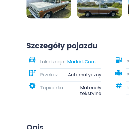
Szczegóły pojazdu
Lokalizacja
Madrid, Community of Madrid, Spain
P
Przekaz
Automatyczny
Tapicerka
Materiały
I
tekstylne
Opis