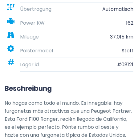
Übertragung
Automatisch
Power KW
162
Mileage
37.015 km
Polstermöbel
Stoff
Lager id
#08121
Beschreibung
No hagas como todo el mundo. Es innegable: hay 
furgonetas más atractivas que una Peugeot Partner. 
Esta Ford F100 Ranger, recién llegada de California, 
es el ejemplo perfecto. Pónte rumbo al oeste y 
hazte con una furgoneta típica de Estados Unidos.