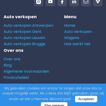
Auto verkopen
Menu
Auto verkopen Antwerpen
Home
Auto verkopen Gent
Auto verkopen
Auto verkopen Leuven
Wagens
Auto verkopen Brugge
Hoe werkt het
Over ons
Over ons
Blog
Algemene Voorwaarden
Privacybeleid
Wij gebruiken cookies om ervoor te zorgen dat onze site zo
© 2026 Carito.com. | Alle rechten voorbehouden |
soepel mogelijk werkt. Als u deze site blijft gebruiken, gaan wij
Powered by
CodiCo.io
ervan uit dat u hiermee akkoord gaat.
Accepteren
Alles weigeren