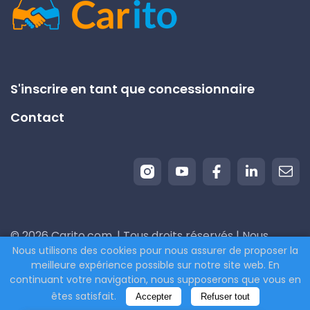
S'inscrire en tant que concessionnaire
Contact
© 2026 Carito.com. | Tous droits réservés | Nous
Nous utilisons des cookies pour nous assurer de proposer la
achetons votre voiture au meilleur prix ! | Powered
meilleure expérience possible sur notre site web. En
by
CodiCo.io
continuant votre navigation, nous supposerons que vous en
êtes satisfait.
Accepter
Refuser tout