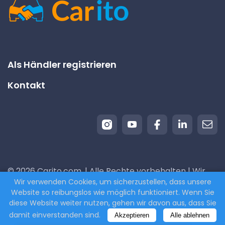
Als Händler registrieren
Kontakt
© 2026 Carito.com. | Alle Rechte vorbehalten | Wir
Wir verwenden Cookies, um sicherzustellen, dass unsere
kaufen Ihr Auto zum besten Preis! | Powered by
Website so reibungslos wie möglich funktioniert. Wenn Sie
CodiCo.io
diese Website weiter nutzen, gehen wir davon aus, dass Sie
damit einverstanden sind.
Akzeptieren
Alle ablehnen