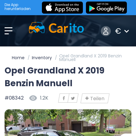
Die App
herunterladen
€
Opel Grandland X 2019 Benzin
Home
Inventory
Manuell
Opel Grandland X 2019
Benzin Manuell
#08342
1.2K
Teilen