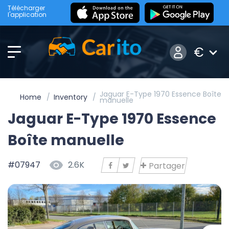
Télécharger
l'application
€
Jaguar E-Type 1970 Essence Boîte
Home
Inventory
manuelle
Jaguar E-Type 1970 Essence
Boîte manuelle
#07947
2.6K
Partager