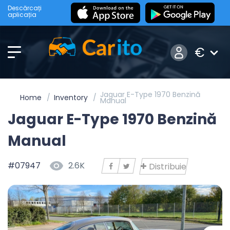
Descărcați
aplicația
€
Jaguar E-Type 1970 Benzină
Home
Inventory
Manual
Jaguar E-Type 1970 Benzină
Manual
#07947
2.6K
Distribuie