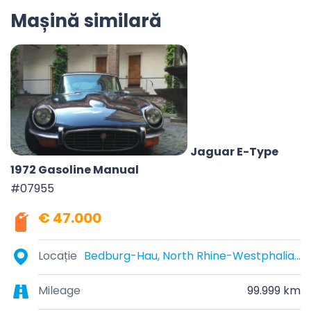
Mașină similară
Jaguar E-Type
1972 Gasoline Manual
#07955
€ 47.000
Locație
Bedburg-Hau, North Rhine-Westphalia, Germany
Mileage
99.999 km