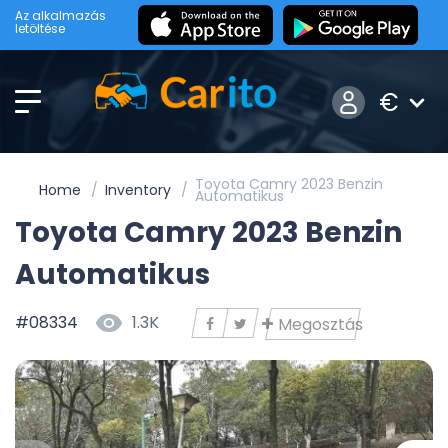
Az alkalmazás
letöltése
€
Toyota Camry 2023 Benzin
Home
Inventory
Automatikus
Toyota Camry 2023 Benzin
Automatikus
#08334
1.3K
Megosztás