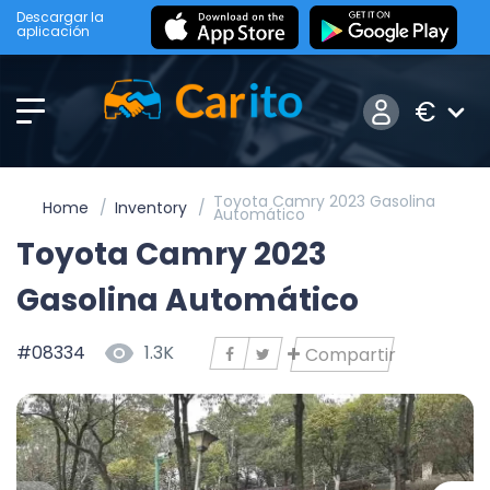
Descargar la
aplicación
€
Toyota Camry 2023 Gasolina
Home
Inventory
Automático
Toyota Camry 2023
Gasolina Automático
#08334
1.3K
Compartir