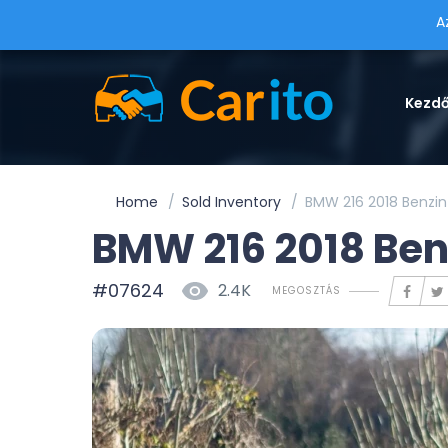
A
Kezd
Home
Sold Inventory
BMW 216 2018 Benzin
BMW 216 2018 Ben
#07624
2.4K
MEGOSZTÁS