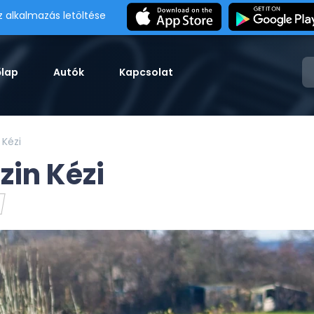
z alkalmazás letöltése
őlap
Autók
Kapcsolat
 Kézi
zin Kézi