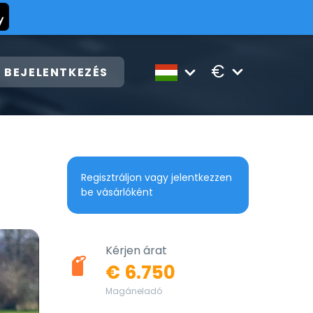
€
BEJELENTKEZÉS
Regisztráljon vagy jelentkezzen
be vásárlóként
Kérjen árat
€ 6.750
Magáneladó