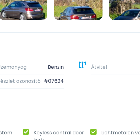
Üzemanyag
Benzin
Átvitel
észlet azonosító
#07624
ystem
Keyless central door
Lichtmetalen v