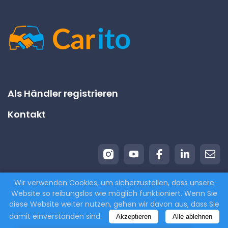
Als Händler registrieren
Kontakt
Wir verwenden Cookies, um sicherzustellen, dass unsere
Website so reibungslos wie möglich funktioniert. Wenn Sie
© 2026 Carito.com. | Alle Rechte vorbehalten | Wir
diese Website weiter nutzen, gehen wir davon aus, dass Sie
kaufen Ihr Auto zum besten Preis! | Powered by
damit einverstanden sind.
Akzeptieren
Alle ablehnen
CodiCo.io