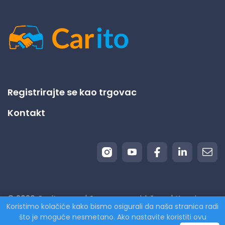
Registrirajte se kao trgovac
Kontakt
© 2026 Carito.com. | Sva prava pridržana | Kupujemo
Koristimo kolačiće kako bismo osigurali da naša stranica radi
vaš automobil po najpovoljnijoj cijeni! | Powered by
što je moguće nesmetano. Ako nastavite koristiti ovu
CodiCo.io