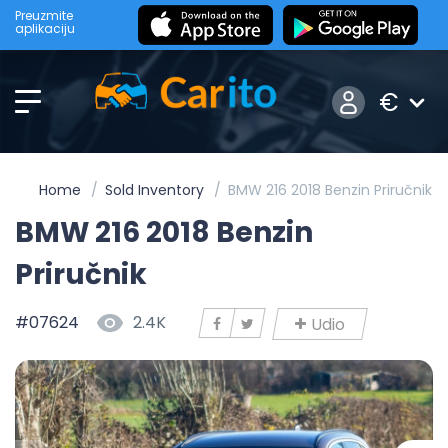
Preuzmite
aplikaciju
€
Home
Sold Inventory
BMW 216 2018 Benzin Priručnik
BMW 216 2018 Benzin
Priručnik
#07624
2.4K
Udio