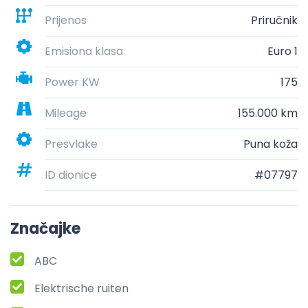
Prijenos
Priručnik
Emisiona klasa
Euro 1
Power KW
175
Mileage
155.000 km
Presvlake
Puna koža
ID dionice
#07797
Značajke
ABC
Elektrische ruiten