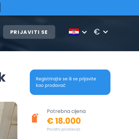
€
PRIJAVITI SE
k
Registrirajte se ili se prijavite
kao prodavač
Potrebna cijena
€ 18.000
Privatni prodavač