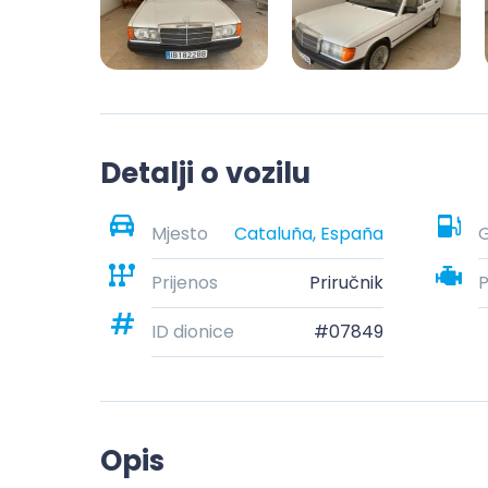
Detalji o vozilu
Mjesto
Cataluña, España
G
Prijenos
Priručnik
ID dionice
#07849
Opis