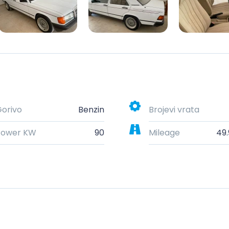
orivo
Benzin
Brojevi vrata
Power KW
90
Mileage
49