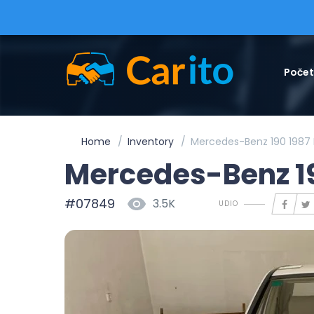
Poče
Home
Inventory
Mercedes-Benz 190 1987 B
Mercedes-Benz 19
#07849
3.5K
UDIO