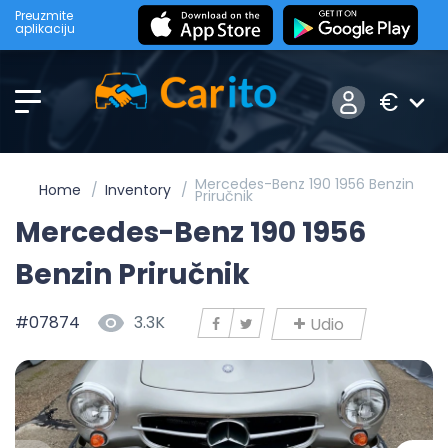
Preuzmite
aplikaciju
€
Mercedes-Benz 190 1956 Benzin
Home
Inventory
Priručnik
Mercedes-Benz 190 1956
Benzin Priručnik
#07874
3.3K
Udio