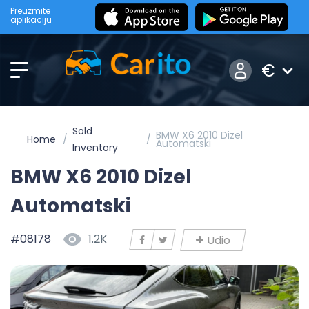
Preuzmite
aplikaciju
€
Sold
BMW X6 2010 Dizel
Home
Automatski
Inventory
BMW X6 2010 Dizel
Automatski
#08178
1.2K
Udio