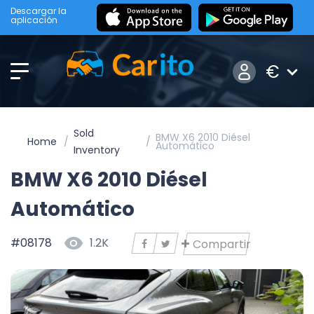
Descargar la
aplicación
€
Sold
BMW X6 2010 Diésel
Home
Automático
Inventory
BMW X6 2010 Diésel
Automático
#08178
1.2K
Compartir