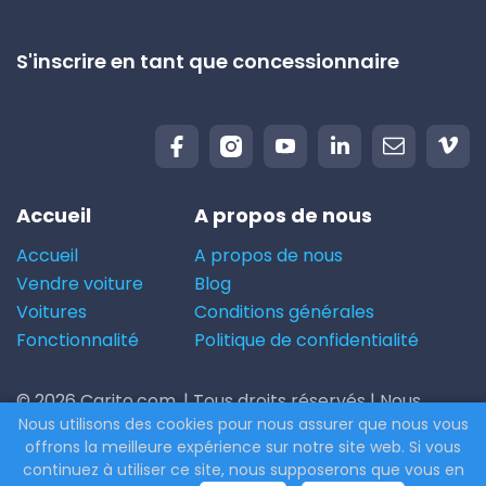
S'inscrire en tant que concessionnaire
Accueil
A propos de nous
Accueil
A propos de nous
Vendre voiture
Blog
Voitures
Conditions générales
Fonctionnalité
Politique de confidentialité
© 2026 Carito.com. | Tous droits réservés | Nous
Nous utilisons des cookies pour nous assurer que nous vous
achetons votre voiture au meilleur prix ! | Powered
offrons la meilleure expérience sur notre site web. Si vous
by
CodiCo.io
continuez à utiliser ce site, nous supposerons que vous en