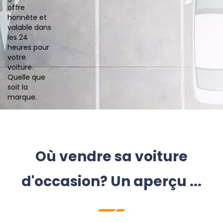
offre
honnête et
valable dans
les 24
heures pour
votre
voiture.
Quelle que
soit la
marque.
Où vendre sa voiture
d'occasion? Un aperçu ...