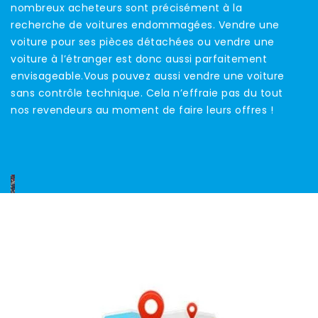
nombreux acheteurs sont précisément à la
recherche de voitures endommagées. Vendre une
voiture pour ses pièces détachées ou vendre une
voiture à l’étranger est donc aussi parfaitement
envisageable.Vous pouvez aussi vendre une voiture
sans contrôle technique. Cela n’effraie pas du tout
nos revendeurs au moment de faire leurs offres !