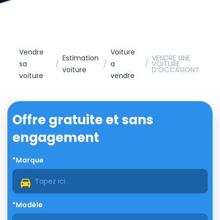
Vendre
Voiture
Estimation
VENDRE UNE
sa
a
VOITURE
voiture
D’OCCASION?
voiture
vendre
Offre gratuite et sans
engagement
*Marque
*Modèle