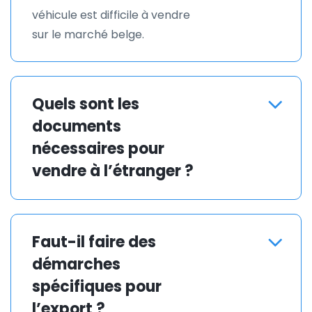
véhicule est difficile à vendre
sur le marché belge.
Quels sont les
documents
nécessaires pour
vendre à l’étranger ?
Pour vendre une voiture à
l’étranger, vous aurez besoin
Faut-il faire des
de : ✅ La carte grise (certificat
démarches
d’immatriculation). ✅ Un
certificat de cession. ✅ Le
spécifiques pour
certificat de conformité (si
l’export ?