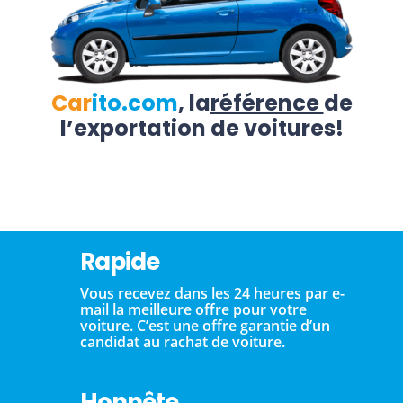
Car
ito.com
, la
référence
de
l’exportation de voitures!
Rapide
Vous recevez dans les 24 heures par e-
mail la meilleure offre pour votre
voiture. C’est une offre garantie d’un
candidat au rachat de voiture.
Honnête