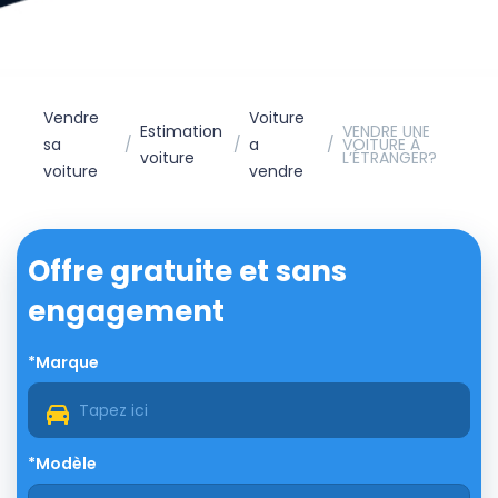
Vendre
Voiture
Estimation
VENDRE UNE
sa
a
VOITURE À
voiture
L’ÉTRANGER?
voiture
vendre
Offre gratuite et sans
engagement
*Marque
*Modèle