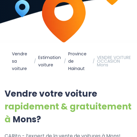
Vendre
Province
Estimation
VENDRE VOITURE
sa
de
OCCASION
voiture
Mons
voiture
Hainaut
Vendre votre voiture
rapidement & gratuitement
à
Mons?
CARito - l’expert de la vente de voitures à Mons!