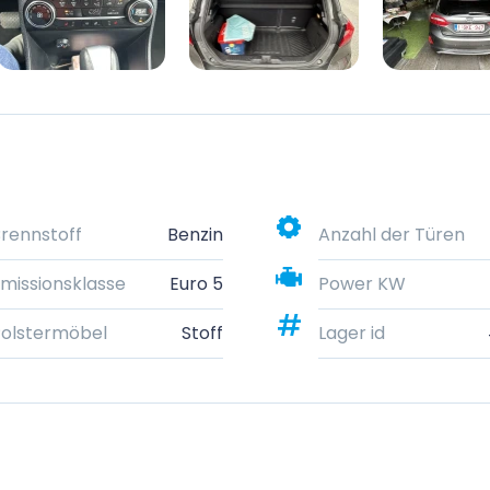
rennstoff
Benzin
Anzahl der Türen
missionsklasse
Euro 5
Power KW
olstermöbel
Stoff
Lager id