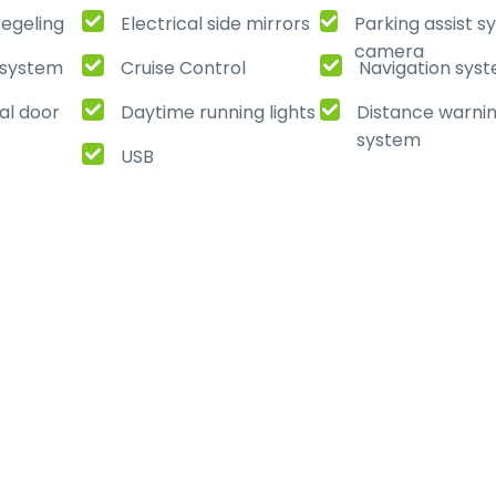
regeling
Electrical side mirrors
Parking assist 
camera
t system
Cruise Control
Navigation sys
al door
Daytime running lights
Distance warni
system
USB