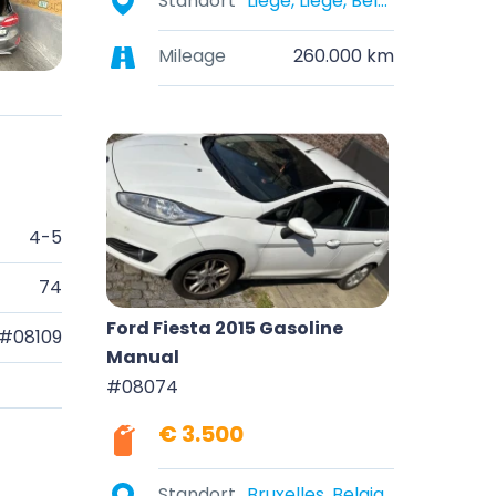
Standort
Liège, Liège, Belgique
Mileage
260.000 km
4-5
74
Ford Fiesta 2015 Gasoline
#08109
Manual
#08074
€ 3.500
Standort
Bruxelles, Belgique