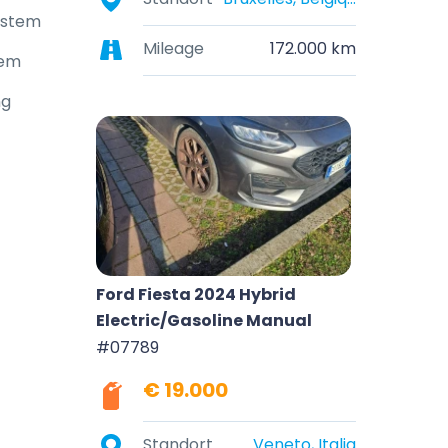
system
Mileage
172.000 km
tem
ng
Ford Fiesta 2024 Hybrid
Electric/Gasoline Manual
#07789
€ 19.000
Standort
Veneto, Italia