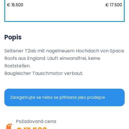
€ 15.500
€ 17.500
Popis
Seltener T2ab mit nagelneuem Hochdach von Space 
Roofs aus England. Läuft einwandfrei, keine 
Roststellen. 

Baugleicher Tauschmotor verbaut.
Zaregistrujte se nebo se přihlaste jako prodejce
Požadovaná cena