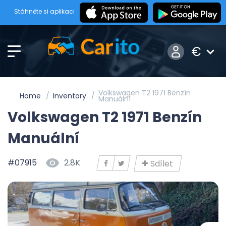
Stáhněte si aplikaci
€
Volkswagen T2 1971 Benzín
Home
Inventory
Manuální
Volkswagen T2 1971 Benzín
Manuální
#07915
2.8K
Sdílet