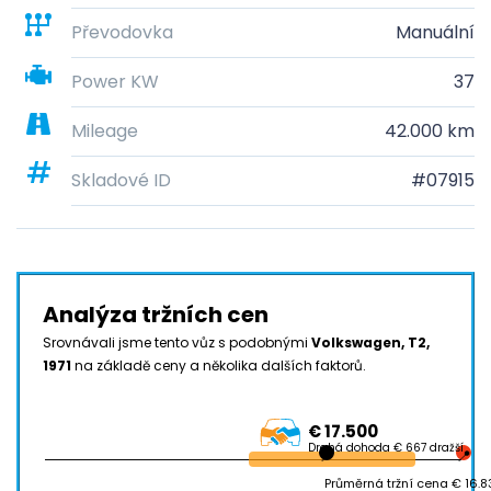
Převodovka
Manuální
Power KW
37
Mileage
42.000 km
Skladové ID
#07915
Analýza tržních cen
Srovnávali jsme tento vůz s podobnými
Volkswagen, T2,
1971
na základě ceny a několika dalších faktorů.
€ 17.500
Drahá dohoda € 667 dražší
Průměrná tržní cena € 16.8