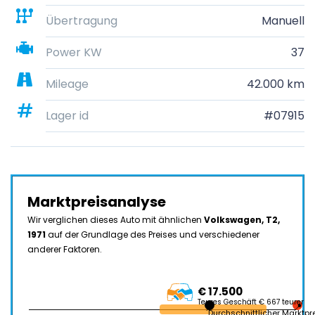
Übertragung
Manuell
Power KW
37
Mileage
42.000 km
Lager id
#07915
Marktpreisanalyse
Wir verglichen dieses Auto mit ähnlichen
Volkswagen, T2,
1971
auf der Grundlage des Preises und verschiedener
anderer Faktoren.
€ 17.500
Teures Geschäft € 667 teurer
Durchschnittlicher Marktpr