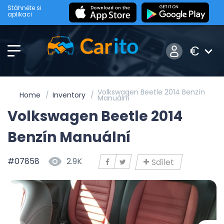
Stáhněte si
aplikaci
€
Volkswagen Beetle 2014 Benzín
Home
Inventory
Manuální
Volkswagen Beetle 2014
Benzín Manuální
#07858
2.9K
Sdílet