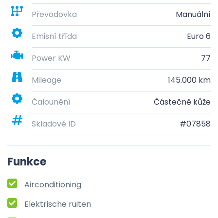
Převodovka
Manuální
Emisní třída
Euro 6
Power KW
77
Mileage
145.000 km
Čalounění
Částečně kůže
Skladové ID
#07858
Funkce
Airconditioning
Elektrische ruiten