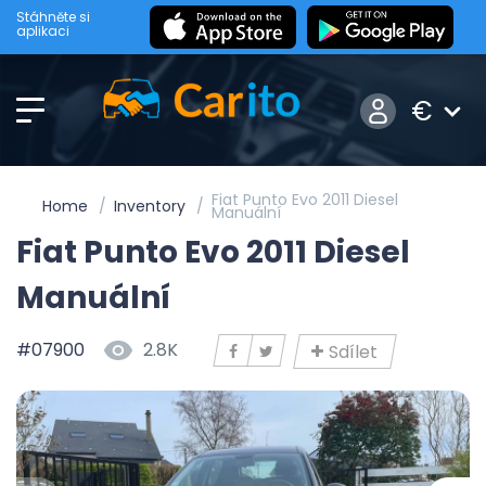
Stáhněte si
aplikaci
€
Fiat Punto Evo 2011 Diesel
Home
Inventory
Manuální
Fiat Punto Evo 2011 Diesel
Manuální
#07900
2.8K
Sdílet