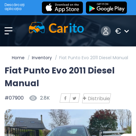
Descărcați
aplicația
€
Home
Inventory
Fiat Punto Evo 2011 Diesel Manual
Fiat Punto Evo 2011 Diesel
Manual
#07900
2.8K
Distribuie