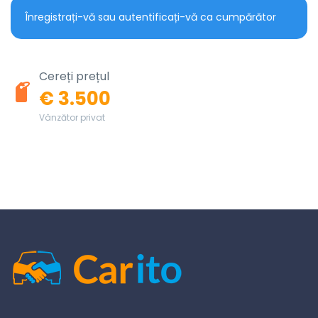
Înregistrați-vă sau autentificați-vă ca cumpărător
Cereți prețul
€ 3.500
Vânzător privat