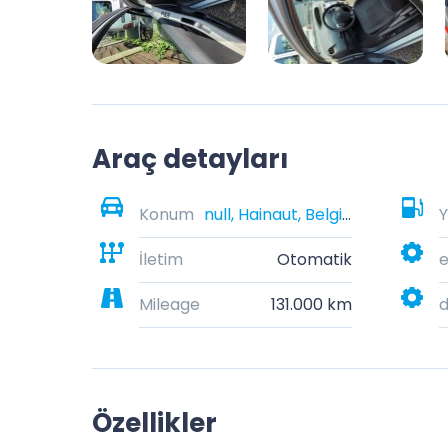
Araç detayları
Konum
null, Hainaut, Belgique
Y
İletim
Otomatik
e
Mileage
131.000 km
Özellikler