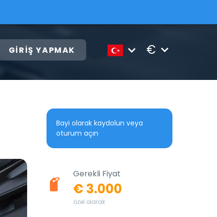
€
GIRIŞ YAPMAK
Bayi olarak kaydolun veya
oturum açın
Gerekli Fiyat
€ 3.000
özel olarak