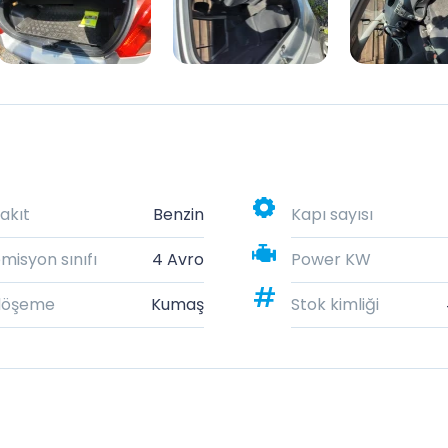
akıt
Benzin
Kapı sayısı
misyon sınıfı
4 Avro
Power KW
döşeme
Kumaş
Stok kimliği