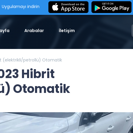
Uygulamayı indirin
ayfa
Arabalar
İletişim
 (elektrikli/petrollü) Otomatik
23 Hibrit
lü) Otomatik