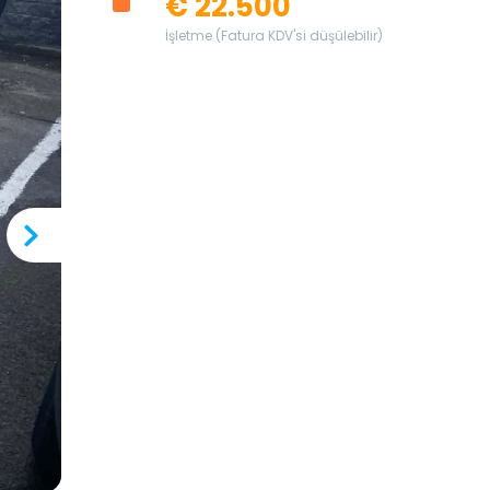
€ 22.500
İşletme (Fatura KDV'si düşülebilir)