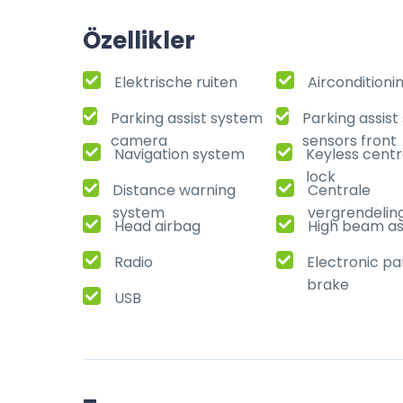
Özellikler
Elektrische ruiten
Airconditioni
Parking assist system
Parking assis
camera
sensors front
Navigation system
Keyless centr
lock
Distance warning
Centrale
system
vergrendelin
Head airbag
High beam as
Radio
Electronic pa
brake
USB