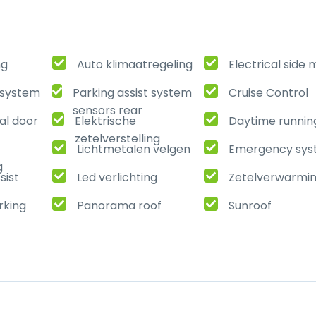
ng
Auto klimaatregeling
Electrical side 
t system
Parking assist system
Cruise Control
sensors rear
al door
Elektrische
Daytime running
zetelverstelling
Lichtmetalen velgen
Emergency sy
g
sist
Led verlichting
Zetelverwarmi
rking
Panorama roof
Sunroof