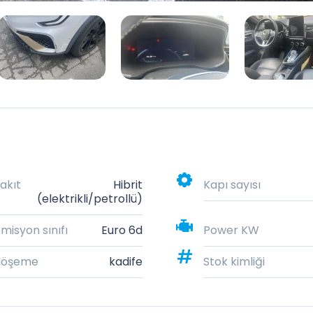
akıt
Hibrit
Kapı sayısı
(elektrikli/petrollü)
misyon sınıfı
Euro 6d
Power KW
döşeme
kadife
Stok kimliği