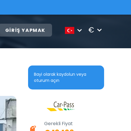
€
GIRIŞ YAPMAK
Bayi olarak kaydolun veya
oturum açın
Gerekli Fiyat