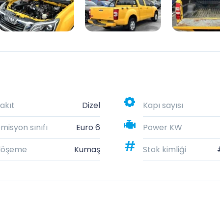
akıt
Dizel
Kapı sayısı
misyon sınıfı
Euro 6
Power KW
döşeme
Kumaş
Stok kimliği