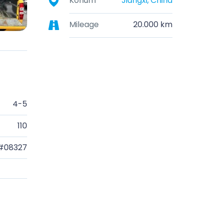
Konum
Jiangxi, China
Mileage
20.000 km
4-5
110
#08327