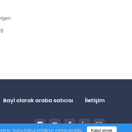
elgen
ng
Bayi olarak araba satıcısı
İletişim
eniz, bunu kabul ettiğinizi varsayacağız.
Kabul etmek