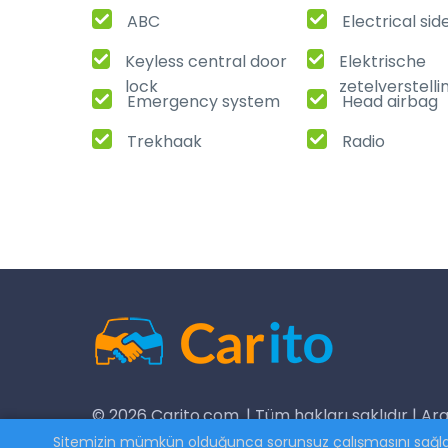
ABC
Electrical sid
Keyless central door
Elektrische
lock
zetelverstelli
Emergency system
Head airbag
Trekhaak
Radio
© 2026 Carito.com. | Tüm hakları saklıdır | Ara
Sitemizin mümkün olduğunca sorunsuz çalışmasını sağlama