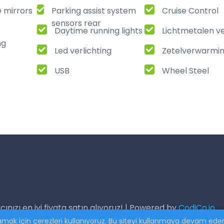
e mirrors
Parking assist system
Cruise Control
sensors rear
Daytime running lights
Lichtmetalen v
ng
Led verlichting
Zetelverwarmi
USB
Wheel Steel
cınızı en iyi fiyata satın alıyoruz! | Powered by
CodiCo.io
k için çerezleri kullanıyoruz. Bu siteyi kullanmaya devam eders