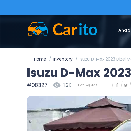
Ana S
Home
Inventory
Isuzu D-Max 2023 Dizel 
Isuzu D-Max 2023
#08327
1.2K
PAYLAŞMAK