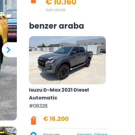
€ 10.160
özel olarak
benzer araba
Isuzu D-Max 2021 Diesel
Automatic
#08328
€ 16.200